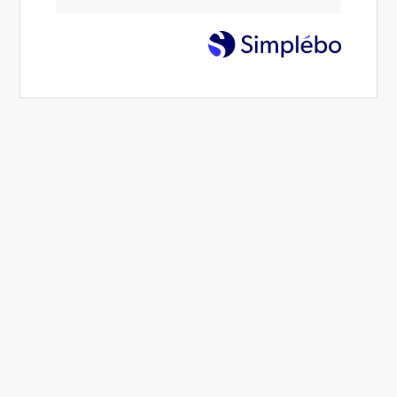
Design Fermetures 71
Votre entreprise de
menuiserie ALU PVC au Creusot
(71)
assure toute intervention de menuiserie extérieure,
installation de portail ou porte de garage, installation de
stores ou rideaux métalliques, installation de fermetures,
installation de fenêtres, installation de volets, installation
de portes, construction de véranda.
Design Fermetures 71
intervient autour de Montceau-
les-Mines, Autun, Chalon-sur-Saône, Beaune, Mâcon,
Chenôve, Talant ou Dijon.
L'entreprise
Design Fermetures 71
Réalisations
Fournisseurs