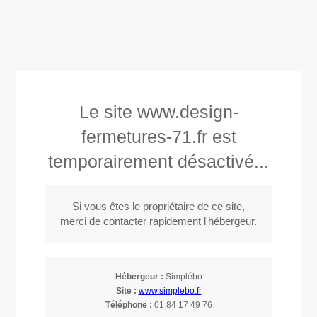
Design Fermetures 71
Le site www.design-
Menuisier - installateur au Creusot
fermetures-71.fr est
temporairement désactivé...
Appeler
Si vous êtes le propriétaire de ce site,
merci de contacter rapidement l'hébergeur.
Divres
Escalier sur mesure, fabrication artisanale.
Hébergeur :
Simplébo
Site :
www.simplebo.fr
Téléphone :
01 84 17 49 76