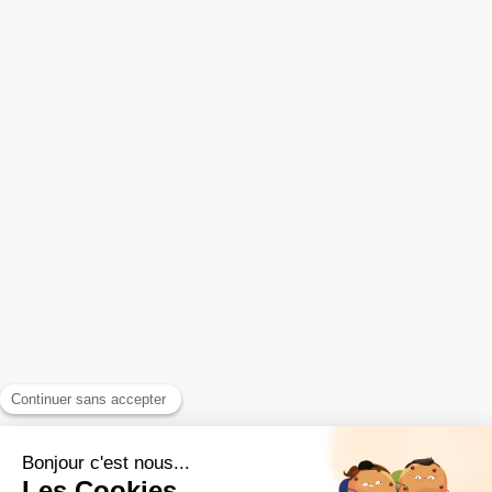
Installation de fermetures
Portails et portes de garage
Installation de portes
Installation de volets
Stores et rideaux métalliques
Menuiserie extérieure
Escalier bois
Contact
Design Fermetures 71
230 rue des bruyères
71200
Le Creusot
Afficher le téléphone
Demander un devis