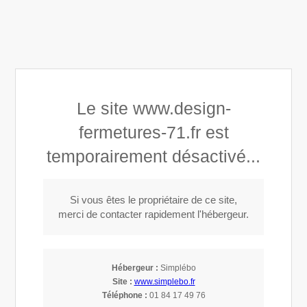
Design Fermetures 71
Le site www.design-
Menuisier - installateur au Creusot
fermetures-71.fr est
temporairement désactivé...
Appeler
Si vous êtes le propriétaire de ce site,
merci de contacter rapidement l'hébergeur.
Installation de fermetures à Autun
(71400)
Hébergeur :
Simplébo
Site :
www.simplebo.fr
Installateur de fermetures à Autun
Téléphone :
01 84 17 49 76