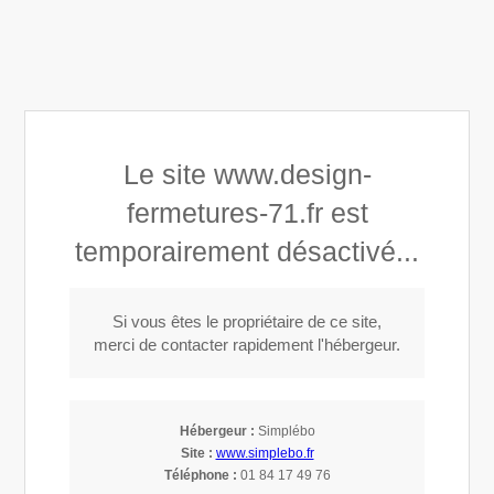
Design Fermetures 71
Le site www.design-
Menuisier - installateur au Creusot
fermetures-71.fr est
temporairement désactivé...
Appeler
Si vous êtes le propriétaire de ce site,
merci de contacter rapidement l'hébergeur.
Installation de stores ou rideaux
métalliques à Montchanin (71210)
Hébergeur :
Simplébo
Site :
www.simplebo.fr
Installeur de fermetures à Montchanin
Téléphone :
01 84 17 49 76