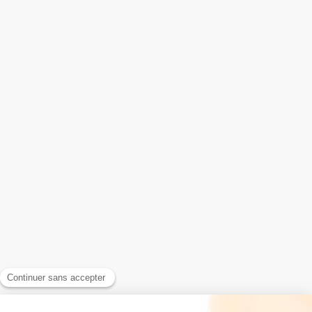
Installation de fenêtre
Installation de fermetures
Portails et portes de garage
Installation de portes
Installation de volets
Stores et rideaux métalliques
Menuiserie extérieure
Escalier bois
Contact
Design Fermetures 71
230 rue des bruyères
71200
Le Creusot
Afficher le téléphone
Demander un devis