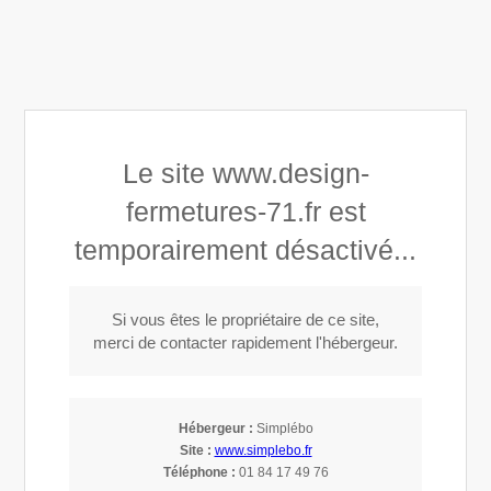
Design Fermetures 71
Le site www.design-
Menuisier - installateur au Creusot
fermetures-71.fr est
temporairement désactivé...
Appeler
Si vous êtes le propriétaire de ce site,
merci de contacter rapidement l'hébergeur.
Installation de volets à Torcy (71210)
Hébergeur :
Simplébo
Installateur de volets à Torcy
Site :
www.simplebo.fr
Téléphone :
01 84 17 49 76